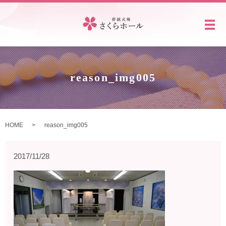
メ
reason_img005
HOME
reason_img005
2017/11/28