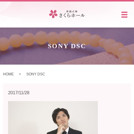
メ
SONY DSC
HOME
SONY DSC
2017/11/28